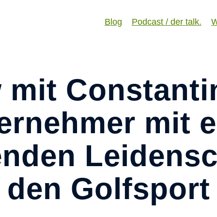
Constantin Decker im Portrai
Blog
Podcast / der talk.
W
w mit Constanti
ernehmer mit e
nden Leidenscha
den Golfsport