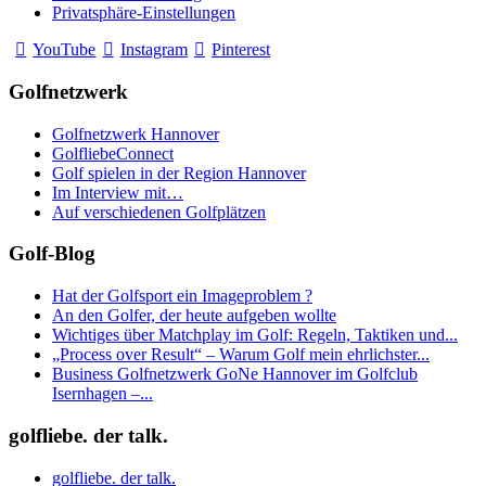
Privatsphäre-Einstellungen
YouTube
Instagram
Pinterest
Golfnetzwerk
Golfnetzwerk Hannover
GolfliebeConnect
Golf spielen in der Region Hannover
Im Interview mit…
Auf verschiedenen Golfplätzen
Golf-Blog
Hat der Golfsport ein Imageproblem ?
An den Golfer, der heute aufgeben wollte
Wichtiges über Matchplay im Golf: Regeln, Taktiken und...
„Process over Result“ – Warum Golf mein ehrlichster...
Business Golfnetzwerk GoNe Hannover im Golfclub
Isernhagen –...
golfliebe. der talk.
golfliebe. der talk.