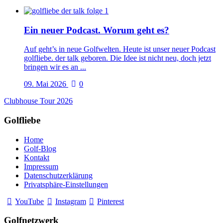
Ein neuer Podcast. Worum geht es?
Auf geht’s in neue Golfwelten. Heute ist unser neuer Podcast
golfliebe. der talk geboren. Die Idee ist nicht neu, doch jetzt
bringen wir es an ...
09. Mai 2026
0
Clubhouse Tour 2026
Golfliebe
Home
Golf-Blog
Kontakt
Impressum
Datenschutzerklärung
Privatsphäre-Einstellungen
YouTube
Instagram
Pinterest
Golfnetzwerk