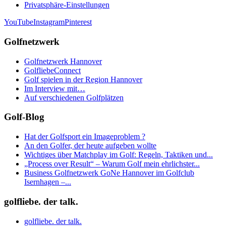
Privatsphäre-Einstellungen
YouTube
Instagram
Pinterest
Golfnetzwerk
Golfnetzwerk Hannover
GolfliebeConnect
Golf spielen in der Region Hannover
Im Interview mit…
Auf verschiedenen Golfplätzen
Golf-Blog
Hat der Golfsport ein Imageproblem ?
An den Golfer, der heute aufgeben wollte
Wichtiges über Matchplay im Golf: Regeln, Taktiken und...
„Process over Result“ – Warum Golf mein ehrlichster...
Business Golfnetzwerk GoNe Hannover im Golfclub
Isernhagen –...
golfliebe. der talk.
golfliebe. der talk.