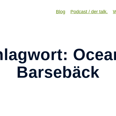
Blog
Podcast / der talk.
W
hlagwort: Oce
Barsebäck