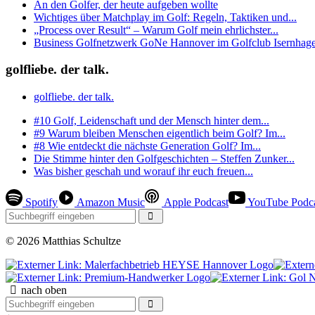
An den Golfer, der heute aufgeben wollte
Wichtiges über Matchplay im Golf: Regeln, Taktiken und...
„Process over Result“ – Warum Golf mein ehrlichster...
Business Golfnetzwerk GoNe Hannover im Golfclub Isernhagen
golfliebe. der talk.
golfliebe. der talk.
#10 Golf, Leidenschaft und der Mensch hinter dem...
#9 Warum bleiben Menschen eigentlich beim Golf? Im...
#8 Wie entdeckt die nächste Generation Golf? Im...
Die Stimme hinter den Golfgeschichten – Steffen Zunker...
Was bisher geschah und worauf ihr euch freuen...
Spotify
Amazon Music
Apple Podcast
YouTube Podc
© 2026 Matthias Schultze
nach oben