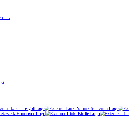
 –...
ast