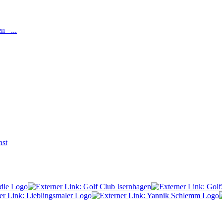
 –...
ast