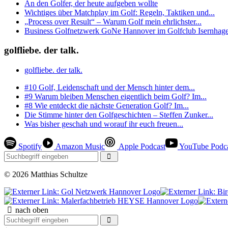
An den Golfer, der heute aufgeben wollte
Wichtiges über Matchplay im Golf: Regeln, Taktiken und...
„Process over Result“ – Warum Golf mein ehrlichster...
Business Golfnetzwerk GoNe Hannover im Golfclub Isernhagen
golfliebe. der talk.
golfliebe. der talk.
#10 Golf, Leidenschaft und der Mensch hinter dem...
#9 Warum bleiben Menschen eigentlich beim Golf? Im...
#8 Wie entdeckt die nächste Generation Golf? Im...
Die Stimme hinter den Golfgeschichten – Steffen Zunker...
Was bisher geschah und worauf ihr euch freuen...
Spotify
Amazon Music
Apple Podcast
YouTube Podc
© 2026 Matthias Schultze
nach oben