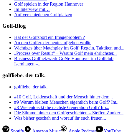
Golf spielen in der Region Hannover
Im Interview mit…
Auf verschiedenen Golfplätzen
Golf-Blog
Hat der Golfsport ein Imageproblem ?
An den Golfer, der heute aufgeben wollte
Wichtiges über Matchplay im Golf: Regeln, Taktiken und...
„Process over Result“ – Warum Golf mein ehrlichster...
Business Golfnetzwerk GoNe Hannover im Golfclub
Isernhagen –...
golfliebe. der talk.
golfliebe. der talk.
#10 Golf, Leidenschaft und der Mensch hinter dem...
#9 Warum bleiben Menschen eigentlich beim Golf? Im...
#8 Wie entdeckt die nächste Generation Golf? Im...
Die Stimme hinter den Golfgeschichten – Steffen Zunker...
Was bisher geschah und worauf ihr euch freuen...
Spotify
Amazon Music
Apple Podcast
YouTube